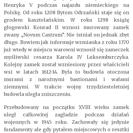
Henryka V podczas najazdu niemieckiego na
Polskę. Od roku 1208 Bytom Odrzański staje się on
grodem kasztelańskim. W roku 1298 książę
głogowski Konrad II wznosi murowany zamek
zwany „Novum Castrum”. Nie istniał on jednak zbyt
długo. Bowiem jak informuje wzmianka z roku 1370
już wtedy w miejscu warowni wznosił się zameczek
myśliwski cesarza Karola IV Luksemburczyka.
Kolejny zamek został wzniesiony przez właścicieli
wsi w latach 1612-14. Była to budowla otoczona
murami z narożnymi bastionami i wałami
ziemnymi. W trakcie wojny trzydziestoletniej
budowla uległa zniszczeniu.
Przebudowany na początku XVIII wieku zamek
uległ całkowitej zagładzie podczas działań
wojennych w 1945 roku. Zachowały się jedynie
fundamenty ale gdy pytałem miejscowych o resztki