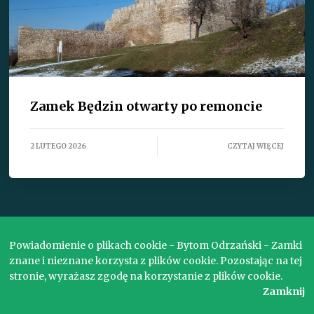
Zamek Będzin otwarty po remoncie
2 LUTEGO 2026
CZYTAJ WIĘCEJ
ZOBACZ WSZYSTKIE TEKSTY
Powiadomienie o plikach cookie - Bytom Odrzański - Zamki
znane i nieznane korzysta z plików cookie. Pozostając na tej
stronie, wyrażasz zgodę na korzystanie z plików cookie.
Copyright © 2017. Wszelkie prawa zastrzeżone.
Zamknij