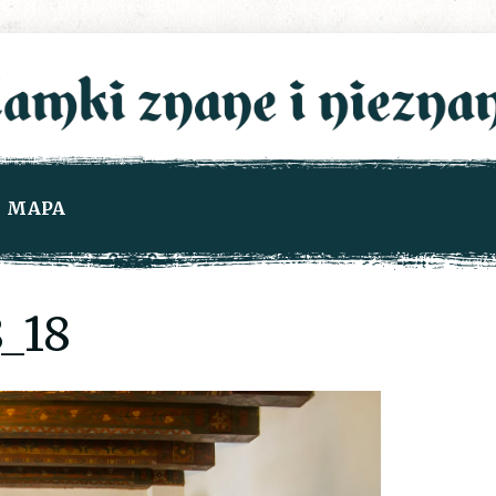
MAPA
_18