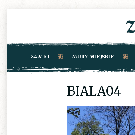
ZAMKI
MURY MIEJSKIE
BIALA04