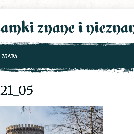
MAPA
21_05