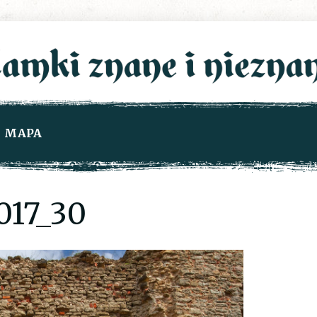
MAPA
17_30