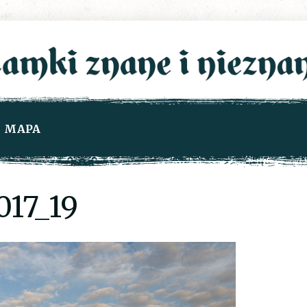
MAPA
17_19