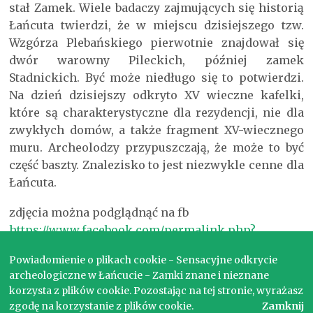
stał Zamek. Wiele badaczy zajmujących się historią
Łańcuta twierdzi, że w miejscu dzisiejszego tzw.
Wzgórza Plebańskiego pierwotnie znajdował się
dwór warowny Pileckich, później zamek
Stadnickich. Być może niedługo się to potwierdzi.
Na dzień dzisiejszy odkryto XV wieczne kafelki,
które są charakterystyczne dla rezydencji, nie dla
zwykłych domów, a także fragment XV-wiecznego
muru. Archeolodzy przypuszczają, że może to być
część baszty. Znalezisko to jest niezwykle cenne dla
Łańcuta.
zdjęcia można podglądnąć na fb
https://www.facebook.com/permalink.php? …
6769665098
Powiadomienie o plikach cookie - Sensacyjne odkrycie
archeologiczne w Łańcucie - Zamki znane i nieznane
korzysta z plików cookie. Pozostając na tej stronie, wyrażasz
zgodę na korzystanie z plików cookie.
Zamknij
Copyright © 2017. Wszelkie prawa zastrzeżone.