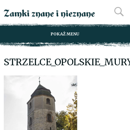
POKAŻ MENU
STRZELCE_OPOLSKIE_MURY