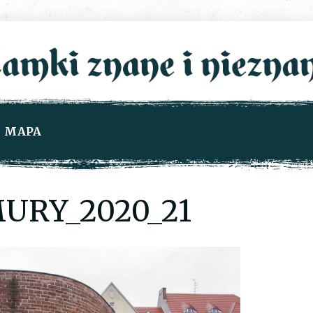
MAPA
URY_2020_21