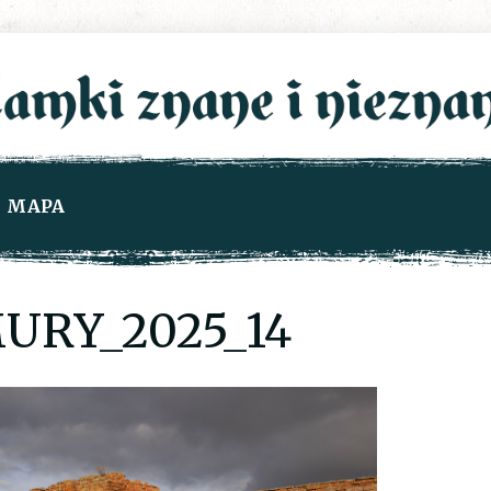
MAPA
URY_2025_14