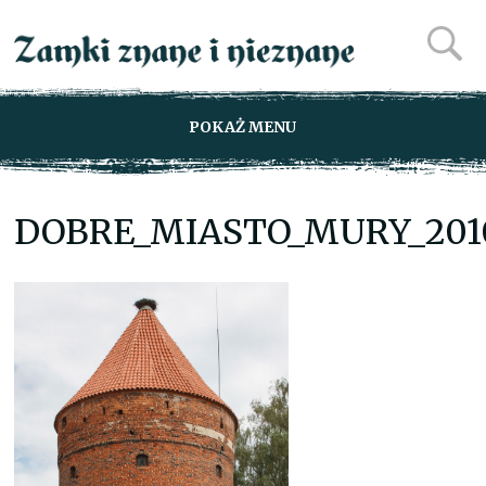
POKAŻ MENU
DOBRE_MIASTO_MURY_201