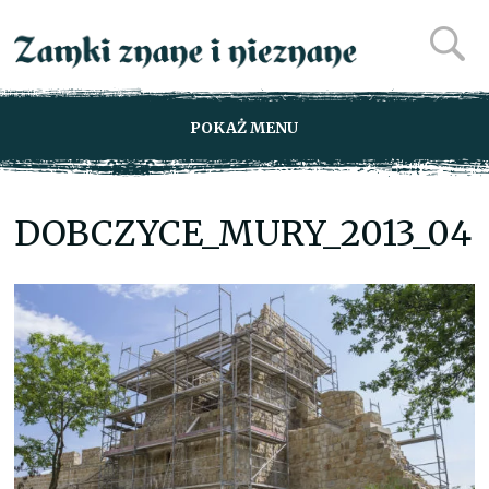
POKAŻ MENU
DOBCZYCE_MURY_2013_04