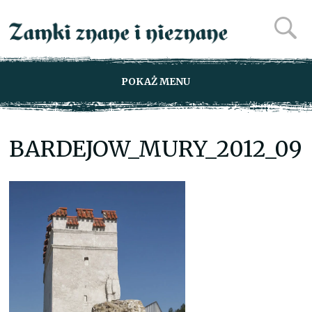
POKAŻ MENU
BARDEJOW_MURY_2012_09