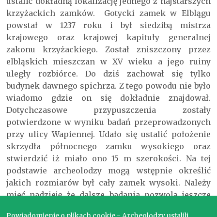
ustalić dokładną lokalizację jednego z najstarszych
krzyżackich zamków. Gotycki zamek w Elblągu
powstał w 1237 roku i był siedzibą mistrza
krajowego oraz krajowej kapituły generalnej
zakonu krzyżackiego. Został zniszczony przez
elbląskich mieszczan w XV wieku a jego ruiny
uległy rozbiórce. Do dziś zachował się tylko
budynek dawnego spichrza. Z tego powodu nie było
wiadomo gdzie on się dokładnie znajdował.
Dotychczasowe przypuszczenia zostały
potwierdzone w wyniku badań przeprowadzonych
przy ulicy Wapiennej. Udało się ustalić położenie
skrzydła północnego zamku wysokiego oraz
stwierdzić iż miało ono 15 m szerokości. Na tej
podstawie archeolodzy mogą wstępnie określić
jakich rozmiarów był cały zamek wysoki. Należy
mieć nadzieję że dalsze badania pozwolą jeszcze
lepiej poznać historię elbląskiego zamku.
Powiadomienie o plikach cookie - Archeolodzy ustalili