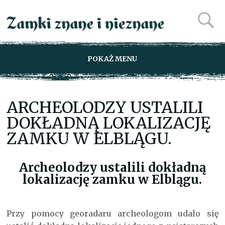
POKAŻ MENU
ARCHEOLODZY USTALILI
DOKŁADNĄ LOKALIZACJĘ
ZAMKU W ELBLĄGU.
Archeolodzy ustalili dokładną
lokalizację zamku w Elblągu.
Przy pomocy georadaru archeologom udało się